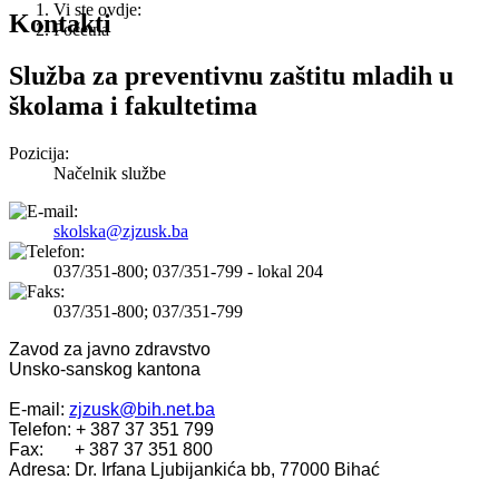
Vi ste ovdje:
Kontakti
Početna
Služba za preventivnu zaštitu mladih u
školama i fakultetima
Pozicija:
Načelnik službe
skolska@zjzusk.ba
037/351-800; 037/351-799 - lokal 204
037/351-800; 037/351-799
Zavod za javno zdravstvo
Unsko-sanskog kantona
E-mail:
zjzusk@bih.net.ba
Telefon: + 387 37 351 799
Fax: + 387 37 351 800
Adresa: Dr. Irfana Ljubijankića bb, 77000 Bihać