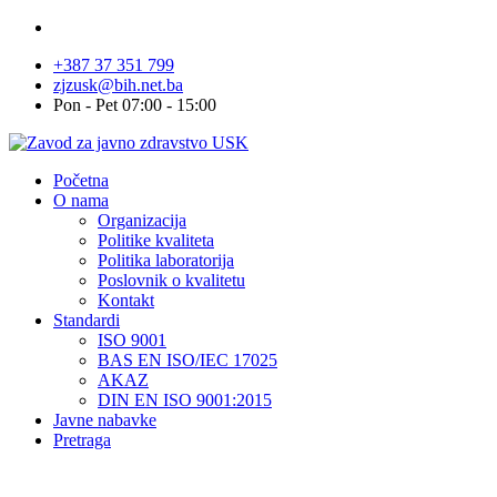
+387 37 351 799
zjzusk@bih.net.ba
Pon - Pet 07:00 - 15:00
Početna
O nama
Organizacija
Politike kvaliteta
Politika laboratorija
Poslovnik o kvalitetu
Kontakt
Standardi
ISO 9001
BAS EN ISO/IEC 17025
AKAZ
DIN EN ISO 9001:2015
Javne nabavke
Pretraga