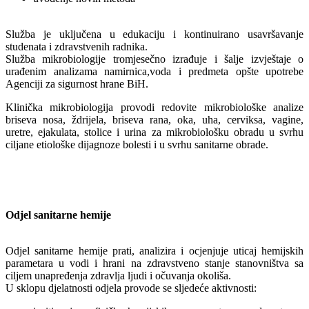
Služba je uključena u edukaciju i kontinuirano usavršavanje
studenata i zdravstvenih radnika.
Služba mikrobiologije tromjesečno izrađuje i šalje izvještaje o
urađenim analizama namirnica,voda i predmeta opšte upotrebe
Agenciji za sigurnost hrane BiH.
Klinička mikrobiologija provodi redovite mikrobiološke analize
briseva nosa, ždrijela, briseva rana, oka, uha, cerviksa, vagine,
uretre, ejakulata, stolice i urina za mikrobiološku obradu u svrhu
ciljane etiološke dijagnoze bolesti i u svrhu sanitarne obrade.
Odjel sanitarne hemije
Odjel sanitarne hemije prati, analizira i ocjenjuje uticaj hemijskih
parametara u vodi i hrani na zdravstveno stanje stanovništva sa
ciljem unapređenja zdravlja ljudi i očuvanja okoliša.
U sklopu djelatnosti odjela provode se sljedeće aktivnosti: