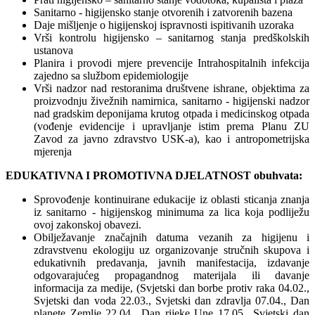
Sanitarno - higijensko stanje otvorenih i zatvorenih bazena
Daje mišljenje o higijenskoj ispravnosti ispitivanih uzoraka
Vrši kontrolu higijensko – sanitarnog stanja predškolskih
ustanova
Planira i provodi mjere prevencije Intrahospitalnih infekcija
zajedno sa službom epidemiologije
Vrši nadzor nad restoranima društvene ishrane, objektima za
proizvodnju živežnih namirnica, sanitarno - higijenski nadzor
nad gradskim deponijama krutog otpada i medicinskog otpada
(vođenje evidencije i upravljanje istim prema Planu ZU
Zavod za javno zdravstvo USK-a), kao i antropometrijska
mjerenja
EDUKATIVNA I PROMOTIVNA DJELATNOST obuhvata:
Sprovođenje kontinuirane edukacije iz oblasti sticanja znanja
iz sanitarno - higijenskog minimuma za lica koja podliježu
ovoj zakonskoj obavezi.
Obilježavanje značajnih datuma vezanih za higijenu i
zdravstvenu ekologiju uz organizovanje stručnih skupova i
edukativnih predavanja, javnih manifestacija, izdavanje
odgovarajućeg propagandnog materijala ili davanje
informacija za medije, (Svjetski dan borbe protiv raka 04.02.,
Svjetski dan voda 22.03., Svjetski dan zdravlja 07.04., Dan
planete Zemlje 22.04., Dan rijeke Une 17.05., Svjetski dan