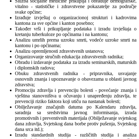
Služba socijalne medicine prikuplja i obrađuje demografske,
vitalno - statističke i zdravstvene pokazatelje za područje
svake općine;
Izrađuje izvještaj o organizacionoj strukturi i kadrovima
kantona za sve općine i kanton posebno;
Također vrši i prikupljanje podataka i izradu izvještaja o
kretanju tuberkuloze po općinama i na kantonu;
Analizu umrlih prema uzroku smrti, vodeće uzroke smrti na
kantonu i po općinama;
Analizu opremljenosti zdravstvenih ustanova;
Organizovanje stručnih edukacija zdravstvenih radnika;
Obradu i izdavanje podataka za izradu seminarskih, maturskih
i diplomskih radova;
Obuku zdravstvenih radnika - pripravnika, usvajanje
osnovnih znanja i upoznavanje o obavezama u oblasti javnog
zdravstva;
Promociju zdravlja i prevenciju bolesti - povećanje znanja i
vještina stanovništva u očuvanju i unapređenju zdravlja, te
prevenciji riziko faktora koji utiču na nastanak bolesti;
Obilježavanje značajnih datuma po Kalendaru zdravlja,
saradnja sa sredstvima javnog informisanja, izrada
promotivnih i preventivnih materijala (Obilježavanje svjetskog
dana zdravlja, Svjetskog dana borbe protiv pušenja, Svjetskog
dana srca itd.);
Izradu standardnih studija - različitih studija i analiza