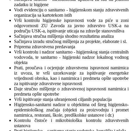
zadatku iz higijene
Vodi evidenciju o sanitarno - higijenskom stanju zdravstvenih
organizacija sa kartotekom istih
Vrši kontrolu higijenske ispravnosti vode za piće u zoni
odgovornosti ZU Zavoda za javno zdravstvo USK-a na
području USK-a, ispitivanje uticaja na zdravlje stanovništva
Sačinjava stručna mišljenja shodno rezultatima analiza
Sačinjava izradu stručnog mišljenja za projekte, elaborate i sl.
Priprema zdravstvena predavanja
Vrši kontrolu i nadzor sanitarno - higijenskog stanja centralnih
vodovoda, te sanitarno - higijenski nadzor lokalnog vodnog
objekta
Prati, proučava i ocjenjuje zdravstvenu ispravnost namirnica
iz uvoza, te vrši uzorkovanje za ispitivanje energetske
vrijednosti obroka, kao i namirnica i predmeta opšte upotrebe
za ispitivanje zdravstvene ispravnosti
Daje stručno mišljenje o zdravstvenoj ispravnosti namirnica i
predmeta opšte upotrebe
Vrši ispitivanje stanja uhranjenosti ciljanih populacija
Higijensko-sanitarni nadzor u objektima od šireg higijensko-
epidemiološkog značaja (objekti za proizvodnju i promet
namirnica, restorani, škole, predškolske ustanove i dr.)
Kontrolu čistoće i mikrobiološku kontrolu zdravstvenih
ustanova
Prati higijensko – sanitarno stanje vodotoka, kupališta i plaža