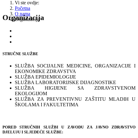
Vi ste ovdje:
Početna
O nama
Organizacija
Organizacija
STRUČNE SLUŽBE
SLUŽBA SOCIJALNE MEDICINE, ORGANIZACIJE I
EKONOMIKE ZDRAVSTVA
SLUŽBA EPIDEMIOLOGIJE
SLUŽBA LABORATORIJSKE DIJAGNOSTIKE
SLUŽBA HIGIJENE SA ZDRAVSTVENOM
EKOLOGIJOM
SLUŽBA ZA PREVENTIVNU ZAŠTITU MLADIH U
ŠKOLAMA I FAKULTETIMA
PORED STRUČNIH SLUŽBI U ZAVODU ZA JAVNO ZDRAVSTVO
DJELUJU I
SLJEDEĆE SLUŽBE: