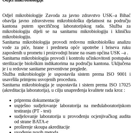
Odjel mikrobiologije Zavoda za javno zdravstvo USK–a Bihać
obavlja javno zdravstvenu mikrobiološku djelatnost na području
kantona putem specifičnog laboratorijskog rada. Služba za
mikrobiologiju dijeli se na sanitarnu mikrobiologiju i kliničku
mikrobiologiju.
Sanitarna mikrobiologija provodi redovnu mikrobiološku analizu
vode za piće, hrane i predmeta opće upotrebe i briseva ruku
zaposlenih u prometu i proizvodnji hrane na osam općina USK –a .
Sanitarna mikrobiologija provodi i kontrolu učinkovitosti postupaka
sterilizacije biološkim indikatorima na području kantona. Uključena
je i u redovne sanitarne preventivne preglede.
Služba mikrobiologije je uspostavila sistem prema ISO 9001 i
usavršila primjenu usvojenih procedura.
Sanitarna mikrobiologija je uspostavila i sistem prema ISO 17025
(akreditacija laboratorija), u cilju unapređenja kvalitete rada kroz :
pripremu dokumentacije
uspješno sudjelovanje laboratorija na međulaboratorijskom
testiranju (PT - test)
sudjelovanje laboratorija u provođenju ocjenjivačkog audita
od strane BATA-e
proširenje skoupa akreditacije
uvođenje novih metoda