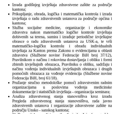
Izrada godišnjeg izvještaja zdravstvene zaštite za područje
kantona;
Prikupljanje, obrada, logička i matematička kontrola i izrada
izvještaja o radu zdravstvenih ustanova za područje općina i
kantona;
Služba socijalne medicine, organizacije i ekonomike
zdravstva nakon matematičko logičke kontrole izvještaja
dobivenih sa terena, sumira i izrađuje periodične izvještajne
obrasce o radu zdravstvenih ustanova za USK-a, te vrši
matematičko-logičku kontrolu i obradu individualnih
izvještaja za Kanton prema Zakonu o evidencijama u oblasti
zdravstva (Službene novine Federacije BiH broj 37/12),
Pravilnikom o načinu i rokovima dostavljanja i obliku i formi
zbirnih izvještajnih obrazaca, Pravilniku o obliku, sadržaju i
načinu vođenja individualnih izvještajnih obrazaca i drugih
pomoćnih obrazaca za vođenje evidencija (Službene novine
Federacija BiH, broj 61/18).
Pružanje stručno metodološke pomoći zdravstvenim radnim
organizacijama u poslovima vođenja medicinske
dokumentacije i statističkih izvještaja - organizacija seminara;
Analiza zdravstvenog stanja stanovništva kroz izradu
Pregleda zdravstvenog stanja stanovništva, rada javno
zdravstvenih ustanova i organizacije zdravstvene zaštite na
području Unsko - sanskog kantona;