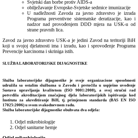
Svjetski dan borbe protiv AIDS-a
obilježavanje Evropske-Svjetske sedmice imunizacije
U nadležnosti Zavoda za javno zdravstvo je izrada
Programa preventivne sistematske deratizacije, kao i
nadzor nad provođenjem DDD mjera na USK-u od
strane pravnih lica.
Zavod za javno zdravstvo USK-a je jedini Zavod na teritoriji BiH
koji u svojoj djelatnosti ima i izradu, kao i sprovođenje Programa
Prevencije karcinoma i skriniga istih.
SLUŽBA LABORATORIJSKE DIJAGNOSTIKE
Služba laboratorijske dijagnostike je svoje organizacione sposobnosti
udružila sa ostalim službama u Zavodu i pretočila u uspješno uvođenje
Sustava upravljanja kvalitetom (ISO 9001:2008), a svoj stručni rad
potvrdila akreditacijom značajnog djela laboratorijskih ispitivanja kod
Instituta za akreditiranje BiH, tj. primjenom standarda (BAS EN ISO
17025:2006) u svom svakodnevnom radu.
Služba laboratorijske dijagnostike obuhvata dva odjela:
Odjel mikrobiologije
Odjel sanitarne hemje
Odjel mikrobiologije