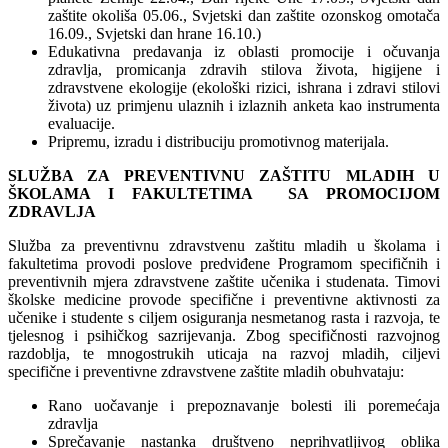
zaštite okoliša 05.06., Svjetski dan zaštite ozonskog omotača
16.09., Svjetski dan hrane 16.10.)
Edukativna predavanja iz oblasti promocije i očuvanja
zdravlja, promicanja zdravih stilova života, higijene i
zdravstvene ekologije (ekološki rizici, ishrana i zdravi stilovi
života) uz primjenu ulaznih i izlaznih anketa kao instrumenta
evaluacije.
Pripremu, izradu i distribuciju promotivnog materijala.
SLUŽBA ZA PREVENTIVNU ZAŠTITU MLADIH U
ŠKOLAMA I FAKULTETIMA SA PROMOCIJOM
ZDRAVLJA
Služba za preventivnu zdravstvenu zaštitu mladih u školama i
fakultetima provodi poslove predviđene Programom specifičnih i
preventivnih mjera zdravstvene zaštite učenika i studenata. Timovi
školske medicine provode specifične i preventivne aktivnosti za
učenike i studente s ciljem osiguranja nesmetanog rasta i razvoja, te
tjelesnog i psihičkog sazrijevanja. Zbog specifičnosti razvojnog
razdoblja, te mnogostrukih uticaja na razvoj mladih, ciljevi
specifične i preventivne zdravstvene zaštite mladih obuhvataju:
Rano uočavanje i prepoznavanje bolesti ili poremećaja
zdravlja
Sprečavanje nastanka društveno neprihvatljivog oblika