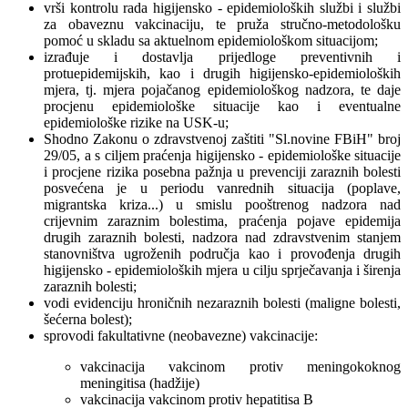
vrši kontrolu rada higijensko - epidemioloških službi i službi
za obaveznu vakcinaciju, te pruža stručno-metodološku
pomoć u skladu sa aktuelnom epidemiološkom situacijom;
izrađuje i dostavlja prijedloge preventivnih i
protuepidemijskih, kao i drugih higijensko-epidemioloških
mjera, tj. mjera pojačanog epidemiološkog nadzora, te daje
procjenu epidemiološke situacije kao i eventualne
epidemiološke rizike na USK-u;
Shodno Zakonu o zdravstvenoj zaštiti "Sl.novine FBiH" broj
29/05, a s ciljem praćenja higijensko - epidemiološke situacije
i procjene rizika posebna pažnja u prevenciji zaraznih bolesti
posvećena je u periodu vanrednih situacija (poplave,
migrantska kriza...) u smislu pooštrenog nadzora nad
crijevnim zaraznim bolestima, praćenja pojave epidemija
drugih zaraznih bolesti, nadzora nad zdravstvenim stanjem
stanovništva ugroženih područja kao i provođenja drugih
higijensko - epidemioloških mjera u cilju sprječavanja i širenja
zaraznih bolesti;
vodi evidenciju hroničnih nezaraznih bolesti (maligne bolesti,
šećerna bolest);
sprovodi fakultativne (neobavezne) vakcinacije:
vakcinacija vakcinom protiv meningokoknog
meningitisa (hadžije)
vakcinacija vakcinom protiv hepatitisa B