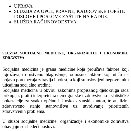
UPRAVA
SLUŽBA ZA OPĆE, PRAVNE, KADROVSKE I OPŠTE
POSLOVE I POSLOVE ZAŠTITE NA RADU3.
SLUŽBA RAČUNOVODSTVA
SLUŽBA SOCIJALNE MEDICINE, ORGANIZACIJE I EKONOMIKE
ZDRAVSTVA
Socijalna medicina je grana medicine koja proučava faktore koji
ugrožavaju društveno blagostanje, odnosno faktore koji utiču na
pojavu poremećaja zdravlja i bolest, a koji su uslovljeni nepovoljnim
uticajima socijalne sredine.
Socijalna medicina u okviru zakonima propisanog djelokruga rada
prikuplja, prati i interpretetira demografske i zdravstveno - statističke
pokazatelje za svaku općinu i Unsko - sanski kanton, te analizira
zdravstveno stanje stanovništva uz utvrđivanje prioritetnih
zdravstvenih problema.
U službi socijalne medicine, organizacije i ekonomike zdravstva
obavljaju se sljedeći poslovi: