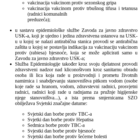
vakcinacija vakcinom protiv sezonskog gripa
vakcinacija vakcinom protiv trbušnog tifusa i tetanusa
(radnici komunalnih
preduzeća);
u sastavu epidemiološke službe Zavoda za javno zdravstvo
USK-a, koji je ujedno i jedina zdravstvena ustanova na USK-
u u kojoj se nalazi antirabična stanica provodi se antirabična
zaštita u kojoj se postavlja indikacija za vakcinaciju vakcinom
protiv (rabiesa) bjesnoće, koja se može aplicirati samo u
Zavodu za javno zdravstvo USK-a;
Služba Epidemiologije također kroz svoju djelatnost provodi
zdravstveni nadzor nad kliconoštvom kroz sanitarnu obradu
osoba ili lica koja rade u proizvodnji i prometu životnih
namirnica i snabdjevanju stanovništva pitkom vodom (osobe
koje rade sa hranom, vodom, zdravstevni radnici, prosvjetni
radnici, radnici koji rade u radnjama za pružnje higijenske
njege stanovništva...), a ista prema smjernicama SZO
obilježava Svjetski značajne datume:
Svjetski dan borbe protiv TBC-a
Svjetki dan borbe protiv Hepatisa
Sedmica borbe protiv TBC-a
Svjestki dan borbe protiv bjesnoće
Svjetski dan borbe protiv šećerne bolesti