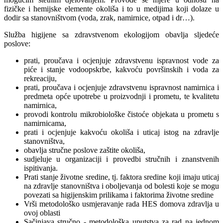
fizičke i hemijske elemente okoliša i to u medijima koji dolaze u
dodir sa stanovništvom (voda, zrak, namirnice, otpad i dr…).
Služba higijene sa zdravstvenom ekologijom obavlja sljedeće
poslove:
prati, proučava i ocjenjuje zdravstvenu ispravnost vode za
piće i stanje vodoopskrbe, kakvoću površinskih i voda za
rekreaciju,
prati, proučava i ocjenjuje zdravstvenu ispravnost namirnica i
predmeta opće upotrebe u proizvodnji i prometu, te kvalitetu
namirnica,
provodi kontrolu mikrobiološke čistoće objekata u prometu s
namirnicama,
prati i ocjenjuje kakvoću okoliša i uticaj istog na zdravlje
stanovništva,
obavlja stručne poslove zaštite okoliša,
sudjeluje u organizaciji i provedbi stručnih i znanstvenih
ispitivanja.
Prati stanje životne sredine, tj. faktora sredine koji imaju uticaj
na zdravlje stanovništva i oboljevanja od bolesti koje se mogu
povezati sa higijenskim prilikama i faktorima životne sredine
Vrši metodološko usmjeravanje rada HES domova zdravlja u
ovoj oblasti
Sačinjava stručno - metodološka uputstva za rad na jednom