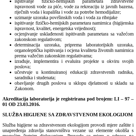
ispitivanje fizičko-hemijskih parametara zdravstvene
ispravnosti vode za piće, vode za rekreaciju iz javnih bazena,
riječnih voda i kupališta i vode za potrebe hemodijalize;
uzimanje uzoraka površinskih voda i voda za ribnjake
ispitivanje fizičko-hemijskih parametara namirnica (higijenska
ispravnost, kvalitet, energetska vrijednost);
ocjenjivanje usklađenosti ispitivanih parametara sa važećom
zakonskom regulativom;
determinacija uzoraka, priprema laboratorijskih uzoraka,
organoleptička ispitivanja i ocjena kvaliteta životnih namirnica
prema važećim zakonskim regulativama;
izrađuje, implementira i evaluira projekte u okviru svojih
poslova;
učestvuje u kontinuiranoj edukaciji zdravstvenih radnika,
saradnika i studenata;
obavljanje drugih poslova u sklopu djelatnosti u skladu sa
Zakonom.
Akreditacija laboratorija je registrirana pod brojem: LI – 97 –
01 OD 23.03.2016.
SLUŽBA HIGIJENE SA ZDRAVSTVENOM EKOLOGIJOM
Služba higijene sa zdravstvenom ekologijom provodi mjere zaštite i
unapređenja zdravlja stanovništva vezane uz elemente okoliša s
mogućim štetnim djelovanjem. Provode se mjere u odnosu na