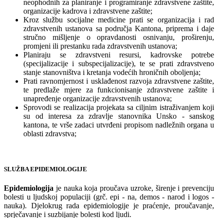
neophodnih za planiranje i programiranje zdravstvene zaštite,
organizacije kadrova i zdravstvene zaštite;
Kroz službu socijalne medicine prati se organizacija i rad
zdravstvenih ustanova sa područja Kantona, priprema i daje
stručno mišljenje o opravdanosti osnivanju, proširenju,
promjeni ili prestanku rada zdravstvenih ustanova;
Planiraju se zdravstveni resursi, kadrovske potrebe
(specijalizacije i subspecijalizacije), te se prati zdravstveno
stanje stanovništva i kretanja vodećih hroničnih oboljenja;
Prati ravnomjernost i usklađenost razvoja zdravstvene zaštite,
te predlaže mjere za funkcionisanje zdravstvene zaštite i
unapređenje organizacije zdravstvenih ustanova;
Sprovodi se realizacija projekata sa ciljnim istraživanjem koji
su od interesa za zdravlje stanovnika Unsko - sanskog
kantona, te vrše zadaci utvrđeni propisom nadležnih organa u
oblasti zdravstva;
SLUŽBA EPIDEMIOLOGIJE
Epidemiologija
je nauka koja proučava uzroke, širenje i prevenciju
bolesti u ljudskoj populaciji (grč. epi - na, demos - narod i logos -
nauka). Djelokrug rada epidemiologije je praćenje, proučavanje,
sprječavanje i suzbijanje bolesti kod ljudi.