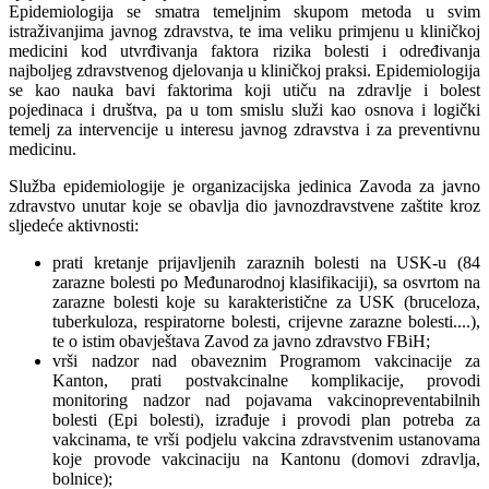
Epidemiologija se smatra temeljnim skupom metoda u svim
istraživanjima javnog zdravstva, te ima veliku primjenu u kliničkoj
medicini kod utvrđivanja faktora rizika bolesti i određivanja
najboljeg zdravstvenog djelovanja u kliničkoj praksi. Epidemiologija
se kao nauka bavi faktorima koji utiču na zdravlje i bolest
pojedinaca i društva, pa u tom smislu služi kao osnova i logički
temelj za intervencije u interesu javnog zdravstva i za preventivnu
medicinu.
Služba epidemiologije je organizacijska jedinica Zavoda za javno
zdravstvo unutar koje se obavlja dio javnozdravstvene zaštite kroz
sljedeće aktivnosti:
prati kretanje prijavljenih zaraznih bolesti na USK-u (84
zarazne bolesti po Međunarodnoj klasifikaciji), sa osvrtom na
zarazne bolesti koje su karakteristične za USK (bruceloza,
tuberkuloza, respiratorne bolesti, crijevne zarazne bolesti....),
te o istim obavještava Zavod za javno zdravstvo FBiH;
vrši nadzor nad obaveznim Programom vakcinacije za
Kanton, prati postvakcinalne komplikacije, provodi
monitoring nadzor nad pojavama vakcinopreventabilnih
bolesti (Epi bolesti), izrađuje i provodi plan potreba za
vakcinama, te vrši podjelu vakcina zdravstvenim ustanovama
koje provode vakcinaciju na Kantonu (domovi zdravlja,
bolnice);