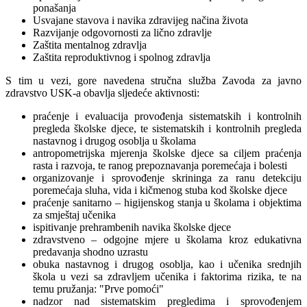
ponašanja
Usvajane stavova i navika zdravijeg načina života
Razvijanje odgovornosti za lično zdravlje
Zaštita mentalnog zdravlja
Zaštita reproduktivnog i spolnog zdravlja
S tim u vezi, gore navedena stručna služba Zavoda za javno
zdravstvo USK-a obavlja sljedeće aktivnosti:
praćenje i evaluacija provođenja sistematskih i kontrolnih
pregleda školske djece, te sistematskih i kontrolnih pregleda
nastavnog i drugog osoblja u školama
antropometrijska mjerenja školske djece sa ciljem praćenja
rasta i razvoja, te ranog prepoznavanja poremećaja i bolesti
organizovanje i sprovođenje skrininga za ranu detekciju
poremećaja sluha, vida i kičmenog stuba kod školske djece
praćenje sanitarno – higijenskog stanja u školama i objektima
za smještaj učenika
ispitivanje prehrambenih navika školske djece
zdravstveno – odgojne mjere u školama kroz edukativna
predavanja shodno uzrastu
obuka nastavnog i drugog osoblja, kao i učenika srednjih
škola u vezi sa zdravljem učenika i faktorima rizika, te na
temu pružanja: "Prve pomoći"
nadzor nad sistematskim pregledima i sprovođenjem