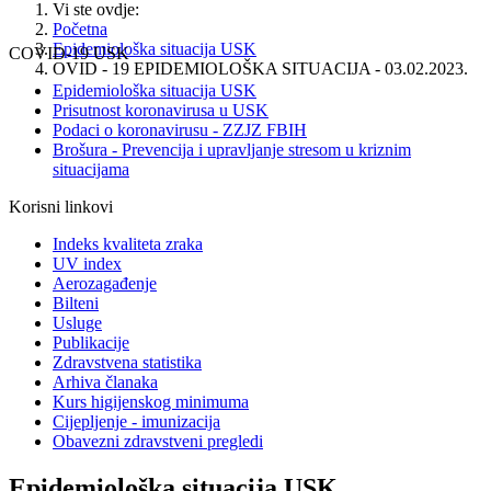
Vi ste ovdje:
Početna
Epidemiološka situacija USK
COVID-19 USK
OVID - 19 EPIDEMIOLOŠKA SITUACIJA - 03.02.2023.
Epidemiološka situacija USK
Prisutnost koronavirusa u USK
Podaci o koronavirusu - ZZJZ FBIH
Brošura - Prevencija i upravljanje stresom u kriznim
situacijama
Korisni linkovi
Indeks kvaliteta zraka
UV index
Aerozagađenje
Bilteni
Usluge
Publikacije
Zdravstvena statistika
Arhiva članaka
Kurs higijenskog minimuma
Cijepljenje - imunizacija
Obavezni zdravstveni pregledi
Epidemiološka situacija USK