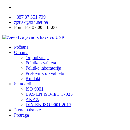
+387 37 351 799
zjzusk@bih.net.ba
Pon - Pet 07:00 - 15:00
Početna
O nama
Organizacija
Politike kvaliteta
Politika laboratorija
Poslovnik o kvalitetu
Kontakt
Standardi
ISO 9001
BAS EN ISO/IEC 17025
AKAZ
DIN EN ISO 9001:2015
Javne nabavke
Pretraga