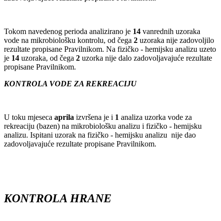
Tokom navedenog perioda analizirano je
14
vanrednih uzoraka
vode na mikrobiološku kontrolu, od čega
2
uzoraka nije zadovoljilo
rezultate propisane Pravilnikom. Na fizičko - hemijsku analizu uzeto
je
14
uzoraka, od čega
2
uzorka nije dalo zadovoljavajuće rezultate
propisane Pravilnikom.
KONTROLA VODE ZA REKREACIJU
U toku mjeseca
aprila
izvršena je i
1
analiza uzorka vode za
rekreaciju (bazen) na mikrobiološku analizu i fizičko - hemijsku
analizu. Ispitani uzorak na fizičko - hemijsku analizu nije dao
zadovoljavajuće rezultate propisane Pravilnikom.
KONTROLA
HRANE