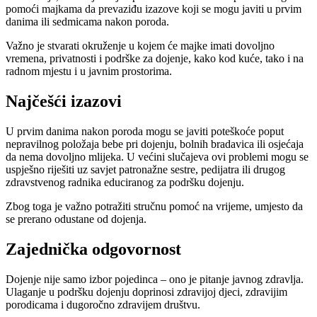
pomoći majkama da prevaziđu izazove koji se mogu javiti u prvim
danima ili sedmicama nakon poroda.
Važno je stvarati okruženje u kojem će majke imati dovoljno
vremena, privatnosti i podrške za dojenje, kako kod kuće, tako i na
radnom mjestu i u javnim prostorima.
Najčešći izazovi
U prvim danima nakon poroda mogu se javiti poteškoće poput
nepravilnog položaja bebe pri dojenju, bolnih bradavica ili osjećaja
da nema dovoljno mlijeka. U većini slučajeva ovi problemi mogu se
uspješno riješiti uz savjet patronažne sestre, pedijatra ili drugog
zdravstvenog radnika educiranog za podršku dojenju.
Zbog toga je važno potražiti stručnu pomoć na vrijeme, umjesto da
se prerano odustane od dojenja.
Zajednička odgovornost
Dojenje nije samo izbor pojedinca – ono je pitanje javnog zdravlja.
Ulaganje u podršku dojenju doprinosi zdravijoj djeci, zdravijim
porodicama i dugoročno zdravijem društvu.