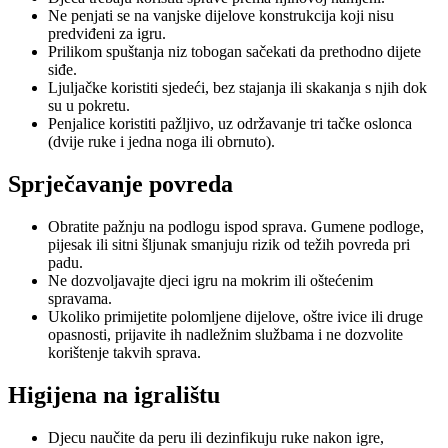
Ne penjati se na vanjske dijelove konstrukcija koji nisu
predviđeni za igru.
Prilikom spuštanja niz tobogan sačekati da prethodno dijete
siđe.
Ljuljačke koristiti sjedeći, bez stajanja ili skakanja s njih dok
su u pokretu.
Penjalice koristiti pažljivo, uz održavanje tri tačke oslonca
(dvije ruke i jedna noga ili obrnuto).
Sprječavanje povreda
Obratite pažnju na podlogu ispod sprava. Gumene podloge,
pijesak ili sitni šljunak smanjuju rizik od težih povreda pri
padu.
Ne dozvoljavajte djeci igru na mokrim ili oštećenim
spravama.
Ukoliko primijetite polomljene dijelove, oštre ivice ili druge
opasnosti, prijavite ih nadležnim službama i ne dozvolite
korištenje takvih sprava.
Higijena na igralištu
Djecu naučite da peru ili dezinfikuju ruke nakon igre,