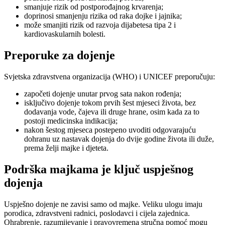
smanjuje rizik od postporođajnog krvarenja;
doprinosi smanjenju rizika od raka dojke i jajnika;
može smanjiti rizik od razvoja dijabetesa tipa 2 i
kardiovaskularnih bolesti.
Preporuke za dojenje
Svjetska zdravstvena organizacija (WHO) i UNICEF preporučuju:
započeti dojenje unutar prvog sata nakon rođenja;
isključivo dojenje tokom prvih šest mjeseci života, bez
dodavanja vode, čajeva ili druge hrane, osim kada za to
postoji medicinska indikacija;
nakon šestog mjeseca postepeno uvoditi odgovarajuću
dohranu uz nastavak dojenja do dvije godine života ili duže,
prema želji majke i djeteta.
Podrška majkama je ključ uspješnog
dojenja
Uspješno dojenje ne zavisi samo od majke. Veliku ulogu imaju
porodica, zdravstveni radnici, poslodavci i cijela zajednica.
Ohrabrenje, razumijevanje i pravovremena stručna pomoć mogu