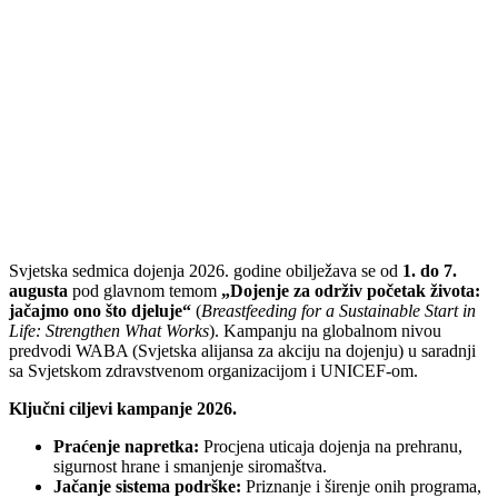
Svjetska sedmica dojenja 2026. godine obilježava se od
1. do 7.
augusta
pod glavnom temom
„Dojenje za održiv početak života:
jačajmo ono što djeluje“
(
Breastfeeding for a Sustainable Start in
Life: Strengthen What Works
). Kampanju na globalnom nivou
predvodi WABA (Svjetska alijansa za akciju na dojenju) u saradnji
sa Svjetskom zdravstvenom organizacijom i UNICEF-om.
Ključni ciljevi kampanje 2026.
Praćenje napretka:
Procjena uticaja dojenja na prehranu,
sigurnost hrane i smanjenje siromaštva.
Jačanje sistema podrške:
Priznanje i širenje onih programa,