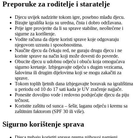
Preporuke za roditelje i staratelje
Djecu uvijek nadzirite tokom igre, posebno mlađu djecu.
Birajte igrališta koja su uredna, čista i dobro održavana.
Prije igre provjerite da li su sprave stabilne, neoštećene i
sigurne za korištenje.
Vodite računa da dijete koristi sprave koje odgovaraju
njegovom uzrastu i sposobnostima.
Naučite djecu da čekaju red, ne guraju drugu djecu i ne
koriste sprave na način koji može dovesti do povrede.
Obucite djecu u udobnu odjeću i obuću koja omogućava
sigurno kretanje. Izbjegavajte odjeću s dugim vezicama,
šalovima ili drugim dijelovima koji se mogu zakačiti za
sprave.
Tokom toplih ljetnih dana izbjegavajte boravak na igralištima
u periodu od 10 do 17 sati kada je UV zračenje najjače.
Ponesite dovoljno vode i redovno podsjećajte djecu da piju
tečnost.
Koristite zaštitu od sunca – šešir, laganu odjeću i kremu sa
zaštitnim faktorom (SPF 30 ili više).
Sigurno korištenje sprava
Djeca trebaju koristiti sprave prema njihovoj namjeni.