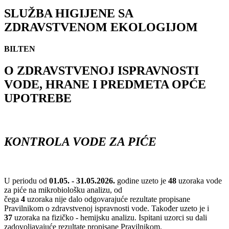
SLUŽBA HIGIJENE SA
ZDRAVSTVENOM EKOLOGIJOM
BILTEN
O ZDRAVSTVENOJ ISPRAVNOSTI
VODE, HRANE I PREDMETA OPĆE
UPOTREBE
KONTROLA VODE ZA PIĆE
U periodu od
01.
05
. -
31
.
05
.20
26
.
godine uzeto je
48
uzoraka vode
za piće na mikrobiološku analizu, od
čega
4
uzoraka nije dalo odgovarajuće rezultate propisane
Pravilnikom o zdravstvenoj ispravnosti vode. Također uzeto je i
37
uzoraka na fizičko - hemijsku analizu. Ispitani uzorci su dali
zadovoljavajuće rezultate propisane Pravilnikom.