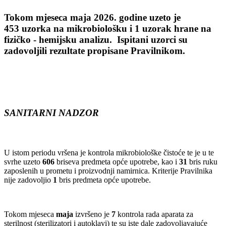
Tokom mjeseca
maja
2026
.
godine uzeto je
4
53
uzorka na mikrobiološku i
1
uzorak hrane na
fizičko - hemijsku analizu. Ispitani uzorci su
zadovoljili rezultate propisane Pravilnikom.
SANITARNI NADZOR
U istom periodu vršena je kontrola mikrobiološke čistoće te je u te
svrhe uzeto
606
briseva predmeta opće upotrebe, kao i
31
bris ruku
zaposlenih u prometu i proizvodnji namirnica. Kriterije Pravilnika
nije zadovoljio
1
bris predmeta opće upotrebe.
Tokom mjeseca
maja
izvršeno je
7
kontrola rada aparata za
sterilnost (sterilizatori i autoklavi) te su iste dale zadovoljavajuće