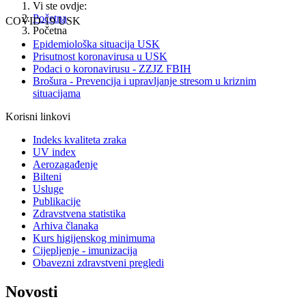
Vi ste ovdje:
Početna
COVID-19 USK
Početna
Epidemiološka situacija USK
Prisutnost koronavirusa u USK
Podaci o koronavirusu - ZZJZ FBIH
Brošura - Prevencija i upravljanje stresom u kriznim
situacijama
Korisni linkovi
Indeks kvaliteta zraka
UV index
Aerozagađenje
Bilteni
Usluge
Publikacije
Zdravstvena statistika
Arhiva članaka
Kurs higijenskog minimuma
Cijepljenje - imunizacija
Obavezni zdravstveni pregledi
Novosti