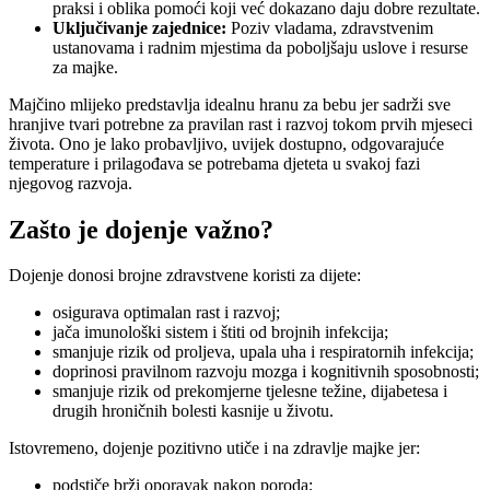
praksi i oblika pomoći koji već dokazano daju dobre rezultate.
Uključivanje zajednice:
Poziv vladama, zdravstvenim
ustanovama i radnim mjestima da poboljšaju uslove i resurse
za majke.
Majčino mlijeko predstavlja idealnu hranu za bebu jer sadrži sve
hranjive tvari potrebne za pravilan rast i razvoj tokom prvih mjeseci
života. Ono je lako probavljivo, uvijek dostupno, odgovarajuće
temperature i prilagođava se potrebama djeteta u svakoj fazi
njegovog razvoja.
Zašto je dojenje važno?
Dojenje donosi brojne zdravstvene koristi za dijete:
osigurava optimalan rast i razvoj;
jača imunološki sistem i štiti od brojnih infekcija;
smanjuje rizik od proljeva, upala uha i respiratornih infekcija;
doprinosi pravilnom razvoju mozga i kognitivnih sposobnosti;
smanjuje rizik od prekomjerne tjelesne težine, dijabetesa i
drugih hroničnih bolesti kasnije u životu.
Istovremeno, dojenje pozitivno utiče i na zdravlje majke jer:
podstiče brži oporavak nakon poroda;