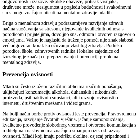
odgovornosti i izazove. Školske obaveze, pritisak vršnjaka,
društvene mreže, nesigurnost u pogledu budućnosti i svakodnevni
stres mogu značajno uticati na mentalno zdravlje mladih.
Briga o mentalnom zdravlju podrazumijeva razvijanje zdravih
načina suočavanja sa stresom, njegovanje kvalitetnih odnosa s
porodicom i prijateljima, dovoljno sna, odmora i otvoren razgovor o
emocijama. Važno je naglasiti da traženje pomoći nije znak slabosti,
već odgovoran korak ka očuvanju vlastitog zdravlja. Podrška
porodice, škole, zdravstvenih radnika i lokalne zajednice od
izuzetnog je značaja u prepoznavanju i prevenciji problema
mentalnog zdravlja.
Prevencija ovisnosti
Mladi su često izloženi različitim oblicima rizičnih ponašanja,
uključujući konzumaciju alkohola, duhanskih i nikotinskih
proizvoda, psihoaktivnih supstanci, ali i razvoju ovisnosti o
internetu, društvenim mrežama i videoigrama.
Najbolji način borbe protiv ovisnosti jeste prevencija. Pravovremena
edukacija, razvijanje životnih vještina, jačanje samopouzdanja,
kvalitetno provođenje slobodnog vremena i otvorena komunikacija s
roditeljima i nastavnicima značajno smanjuju rizik od razvoja
ovisnosti. Mladi koji imaju podršku okoline, osjećaj pripadnosti i