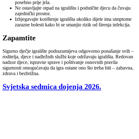
posebno prije jela.
Ne ostavljajte otpad na igralištu i podstičite djecu da čuvaju
zajednički prostor.
Izbjegavajte korištenje igrališta ukoliko dijete ima simptome
zarazne bolesti kako bi se smanjio rizik od širenja infekcija.
Zapamtite
Sigurno dječje igralište podrazumijeva odgovorno ponašanje svih –
roditelja, djece i nadležnih službi koje održavaju igrališta. Redovan
nadzor djece, ispravne sprave i poštivanje osnovnih pravila
sigurnosti omogućavaju da igra ostane ono što treba biti – zabavna,
zdrava i bezbrižna.
Svjetska sedmica dojenja 2026.