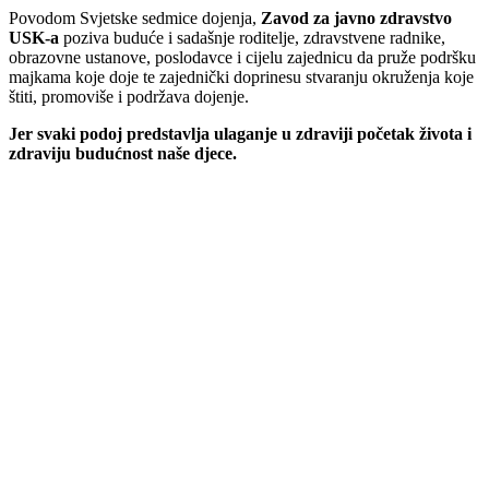
Povodom Svjetske sedmice dojenja,
Zavod za javno zdravstvo
U
SK-
a
poziva buduće i sadašnje roditelje, zdravstvene radnike,
obrazovne ustanove, poslodavce i cijelu zajednicu da pruže podršku
majkama koje doje te zajednički doprinesu stvaranju okruženja koje
štiti, promoviše i podržava dojenje.
Jer svaki podoj predstavlja ulaganje u zdraviji početak života i
zdraviju budućnost naše djece.