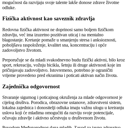
mogućnost da razvijaju svoje talente lakše donose zdrave životne
odluke.
Fizička aktivnost kao saveznik zdravlja
Redovna fizička aktivnost ne doprinosi samo boljem fizičkom
zdravlju, već ima izuzetno pozitivan uticaj i na mentalno
blagostanje. Kretanje pomaže u smanjenju stresa i anksioznosti,
poboljšava raspoloženje, kvalitet sna, koncentraciju i opće
zadovoljstvo životom.
Preporučuje se da mladi svakodnevno budu fizički aktivni, bilo kroz
sport, rekreaciju, vožnju bicikla, šetnju ili druge aktivnosti koje im
pričinjavaju zadovoljstvo. Istovremeno, potrebno je ograničiti
vrijeme provedeno pred ekranima i poticati aktivan način života.
Zajednička odgovornost
Stvaranje sigurnog i poticajnog okruženja za mlade odgovornost je
cijelog društva. Porodica, obrazovne ustanove, zdravstveni sistem,
lokalna zajednica i donositelji odluka imaju važnu ulogu u kreiranju
uslova koji će mladima omogućiti da razviju svoje potencijale,
očuvaju zdravlje i aktivno učestvuju u društvenom životu.
Povodom Međunarodnog dana mladih, Zavod za javno zdravstvo