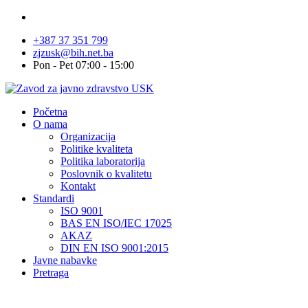
+387 37 351 799
zjzusk@bih.net.ba
Pon - Pet 07:00 - 15:00
Početna
O nama
Organizacija
Politike kvaliteta
Politika laboratorija
Poslovnik o kvalitetu
Kontakt
Standardi
ISO 9001
BAS EN ISO/IEC 17025
AKAZ
DIN EN ISO 9001:2015
Javne nabavke
Pretraga