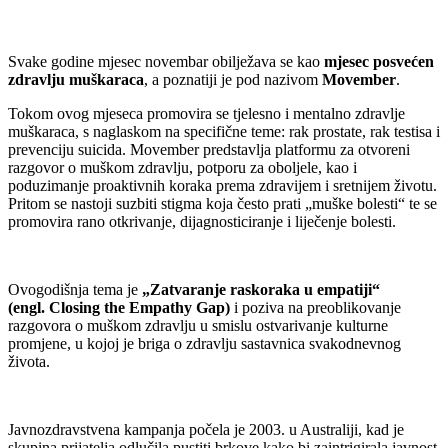
Svake godine mjesec novembar obilježava se kao
mjesec posvećen
zdravlju muškaraca
, a poznatiji je pod nazivom
Movember
.
Tokom ovog mjeseca promovira se tjelesno i mentalno zdravlje
muškaraca, s naglaskom na specifične teme: rak prostate, rak testisa i
prevenciju suicida. Movember predstavlja platformu za otvoreni
razgovor o muškom zdravlju, potporu za oboljele, kao i
poduzimanje proaktivnih koraka prema zdravijem i sretnijem životu.
Pritom se nastoji suzbiti stigma koja često prati „muške bolesti“ te se
promovira rano otkrivanje, dijagnosticiranje i liječenje bolesti.
Ovogodišnja tema je
„Zatvaranje raskoraka u empatiji“
(engl. Closing the Empathy Gap)
i poziva na preoblikovanje
razgovora o muškom zdravlju u smislu ostvarivanje kulturne
promjene, u kojoj je briga o zdravlju sastavnica svakodnevnog
života.
Javnozdravstvena kampanja počela je 2003. u Australiji, kad je
skupina prijatelja odlučila pustiti brkove kako bi zaintrigirala javnost