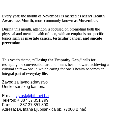
Every year, the month of
November
is marked as
Men’s Health
Awareness Month
, more commonly known as
Movember
.
During this month, attention is focused on promoting both the
physical and mental health of men, with an emphasis on specific
topics such as
prostate cancer, testicular cancer, and suicide
prevention
.
This year’s theme,
“Closing the Empathy Gap,”
calls for
reshaping the conversation around men’s health toward achieving a
cultural shift — one in which caring for one’s health becomes an
integral part of everyday life.
Zavod za javno zdravstvo
Unsko-sanskog kantona
E-mail:
zjzusk@bih.net.ba
Telefon: + 387 37 351 799
Fax: + 387 37 351 800
Adresa: Dr. Irfana Ljubijankića bb, 77000 Bihać