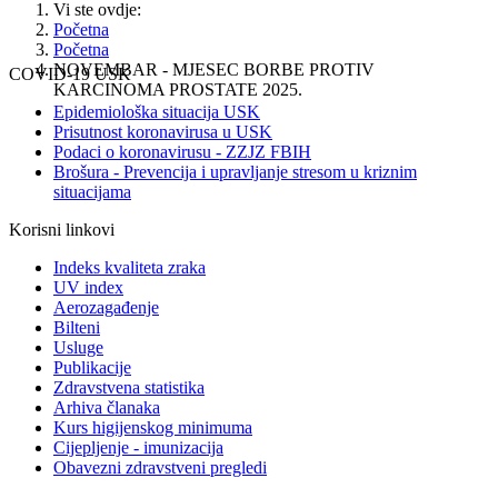
Vi ste ovdje:
Početna
Početna
NOVEMBAR - MJESEC BORBE PROTIV
COVID-19 USK
KARCINOMA PROSTATE 2025.
Epidemiološka situacija USK
Prisutnost koronavirusa u USK
Podaci o koronavirusu - ZZJZ FBIH
Brošura - Prevencija i upravljanje stresom u kriznim
situacijama
Korisni linkovi
Indeks kvaliteta zraka
UV index
Aerozagađenje
Bilteni
Usluge
Publikacije
Zdravstvena statistika
Arhiva članaka
Kurs higijenskog minimuma
Cijepljenje - imunizacija
Obavezni zdravstveni pregledi