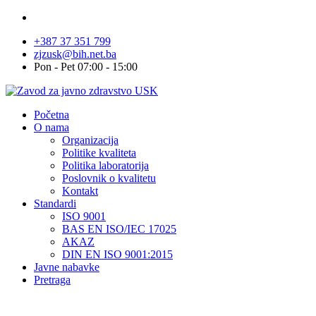
+387 37 351 799
zjzusk@bih.net.ba
Pon - Pet 07:00 - 15:00
Početna
O nama
Organizacija
Politike kvaliteta
Politika laboratorija
Poslovnik o kvalitetu
Kontakt
Standardi
ISO 9001
BAS EN ISO/IEC 17025
AKAZ
DIN EN ISO 9001:2015
Javne nabavke
Pretraga