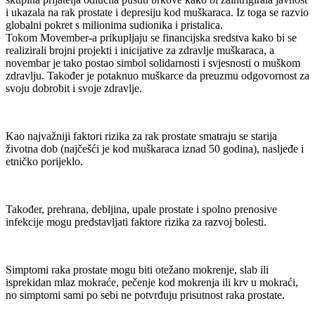
i ukazala na rak prostate i depresiju kod muškaraca. Iz toga se razvio
globalni pokret s milionima sudionika i pristalica.
Tokom Movember-a prikupljaju se financijska sredstva kako bi se
realizirali brojni projekti i inicijative za zdravlje muškaraca, a
novembar je tako postao simbol solidarnosti i svjesnosti o muškom
zdravlju. Također je potaknuo muškarce da preuzmu odgovornost za
svoju dobrobit i svoje zdravlje.
Kao najvažniji faktori rizika za rak prostate smatraju se starija
životna dob (najčešći je kod muškaraca iznad 50 godina), nasljeđe i
etničko porijeklo.
Također, prehrana, debljina, upale prostate i spolno prenosive
infekcije mogu predstavljati faktore rizika za razvoj bolesti.
Simptomi raka prostate mogu biti otežano mokrenje, slab ili
isprekidan mlaz mokraće, pečenje kod mokrenja ili krv u mokraći,
no simptomi sami po sebi ne potvrđuju prisutnost raka prostate.