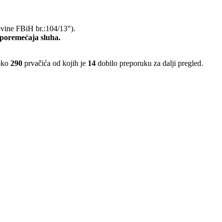
ovine FBiH br.:104/13").
 poremećaja sluha.
 oko
290
prvačića od kojih je
14
dobilo preporuku za dalji pregled.