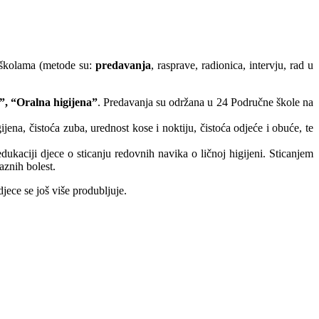
u školama (metode su:
predavanja
, rasprave, radionica, intervju, rad u
”, “Oralna higijena”
. Predavanja su održana u 24 Područne škole na
ena, čistoća zuba, urednost kose i noktiju, čistoća odjeće i obuće, te
dukaciji djece o sticanju redovnih navika o ličnoj higijeni. Sticanjem
aznih bolest.
jece se još više produbljuje.