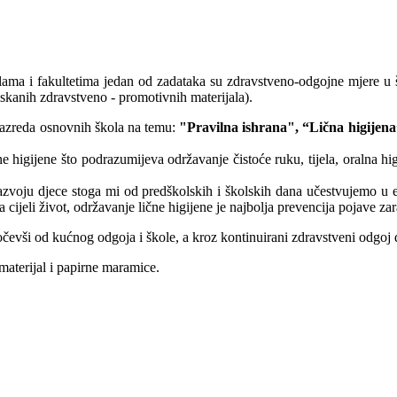
olama i fakultetima jedan od zadataka su zdravstveno-odgojne mjere 
iskanih zdravstveno - promotivnih materijala).
razreda osnovnih škola na temu:
"Pravilna ishrana", “Lična higijena
gijene što podrazumijeva održavanje čistoće ruku, tijela, oralna higij
razvoju djece stoga mi od predškolskih i školskih dana učestvujemo u e
 cijeli život, održavanje lične higijene je najbolja prevencija pojave zar
očevši od kućnog odgoja i škole, a kroz kontinuirani zdravstveni odgoj d
materijal i papirne maramice.