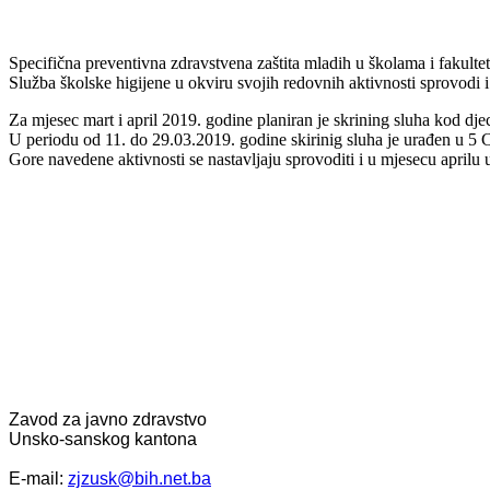
Specifična preventivna zdravstvena zaštita mladih u školama i fakult
Služba školske higijene u okviru svojih redovnih aktivnosti sprovodi 
Za mjesec mart i april 2019. godine planiran je skrining sluha kod dje
U periodu od 11. do 29.03.2019. godine skirinig sluha je urađen u 5
Gore navedene aktivnosti se nastavljaju sprovoditi i u mjesecu aprilu
Zavod za javno zdravstvo
Unsko-sanskog kantona
E-mail:
zjzusk@bih.net.ba