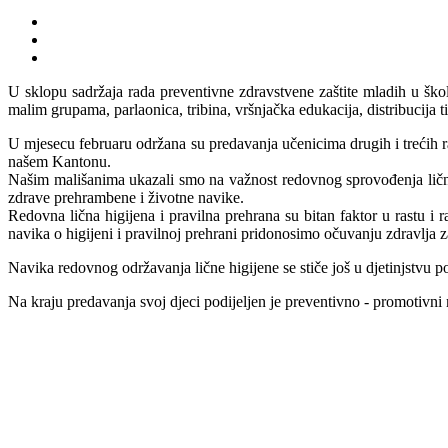
U sklopu sadržaja rada preventivne zdravstvene zaštite mladih u šk
malim grupama, parlaonica, tribina, vršnjačka edukacija, distribucija t
U mjesecu februaru održana su predavanja učenicima drugih i trećih 
našem Kantonu.
Našim mališanima ukazali smo na važnost redovnog sprovođenja lične hi
zdrave prehrambene i životne navike.
Redovna lična higijena i pravilna prehrana su bitan faktor u rastu i 
navika o higijeni i pravilnoj prehrani pridonosimo očuvanju zdravlja za
Navika redovnog održavanja lične higijene se stiče još u djetinjstvu p
Na kraju predavanja svoj djeci podijeljen je preventivno - promotivni 