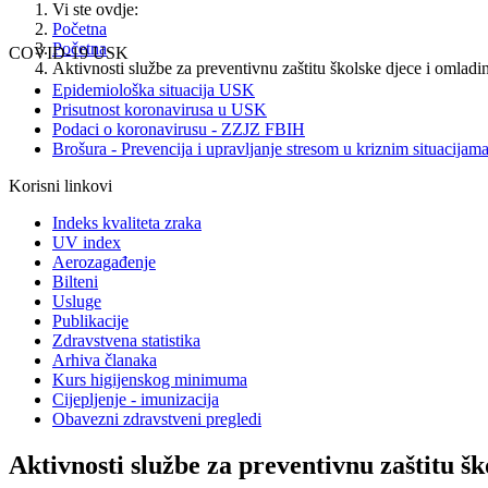
Vi ste ovdje:
Početna
Početna
COVID-19 USK
Aktivnosti službe za preventivnu zaštitu školske djece i omladi
Epidemiološka situacija USK
Prisutnost koronavirusa u USK
Podaci o koronavirusu - ZZJZ FBIH
Brošura - Prevencija i upravljanje stresom u kriznim situacijam
Korisni linkovi
Indeks kvaliteta zraka
UV index
Aerozagađenje
Bilteni
Usluge
Publikacije
Zdravstvena statistika
Arhiva članaka
Kurs higijenskog minimuma
Cijepljenje - imunizacija
Obavezni zdravstveni pregledi
Aktivnosti službe za preventivnu zaštitu šk