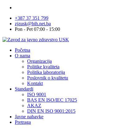
+387 37 351 799
zjzusk@bih.net.ba
Pon - Pet 07:00 - 15:00
Početna
O nama
Organizacija
Politike kvaliteta
Politika laboratorija
Poslovnik o kvalitetu
Kontakt
Standardi
ISO 9001
BAS EN ISO/IEC 17025
AKAZ
DIN EN ISO 9001:2015
Javne nabavke
Pretraga