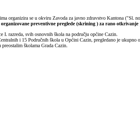
etima organizira se u okviru Zavoda za javno zdravstvo Kantona ("Sl. n
i
organizovane preventivne preglede (skrining ) za rano otkrivanje
ce I. razreda, svih osnovnih škola na području općine Cazin.
 Centralnih i 15 Područnih škola u Općini Cazin, pregledano je ukupno
 u preostalim školama Grada Cazin.