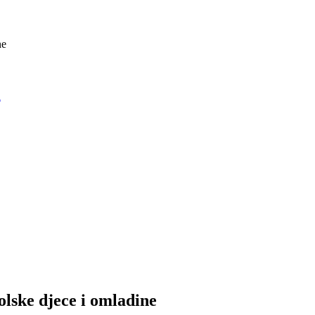
ne
a
olske djece i omladine