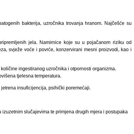
e patogenih bakterija, uzročnika trovanja hranom. Najčešće su
pripremljenih jela. Namirnice koje su u pojačanom riziku od
za, svježe voće i povrće, konzervirani mesni proizvodi, kao i
 količine ingestiranog uzročnika i otpornosti organizma.
 povišena tjelesna temperatura
.
etrena insuficijencija, psihički poremećaji.
mo u izuzetnim slučajevima te primjena drugih mjera i postupaka