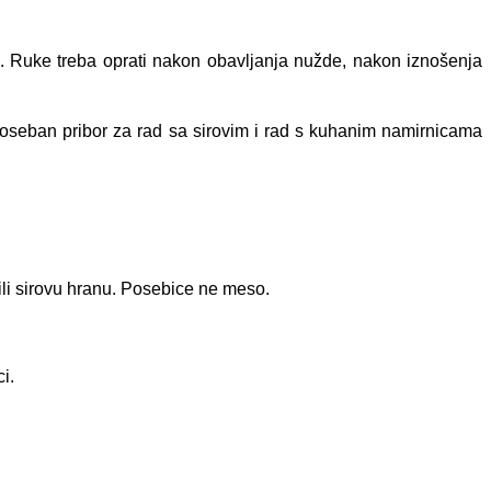
. Ruke treba oprati nakon obavljanja nužde, nakon iznošenja
e poseban pribor za rad sa sirovim i rad s kuhanim namirnicama
 ili sirovu hranu. Posebice ne meso.
i.