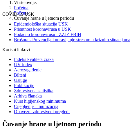
Vi ste ovdje:
Početna
Početna
COVID-19 USK
Čuvanje hrane u ljetnom periodu
Epidemiološka situacija USK
Prisutnost koronavirusa u USK
Podaci o koronavirusu - ZZJZ FBIH
Brošura - Prevencija i upravljanje stresom u kriznim situacijam
Korisni linkovi
Indeks kvaliteta zraka
UV index
Aerozagađenje
Bilteni
Usluge
Publikacije
Zdravstvena statistika
Arhiva članaka
Kurs higijenskog minimuma
Cijepljenje - imunizacija
Obavezni zdravstveni pregledi
Čuvanje hrane u ljetnom periodu