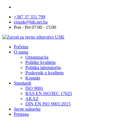
+387 37 351 799
zjzusk@bih.net.ba
Pon - Pet 07:00 - 15:00
Početna
O nama
Organizacija
Politike kvaliteta
Politika laboratorija
Poslovnik o kvalitetu
Kontakt
Standardi
ISO 9001
BAS EN ISO/IEC 17025
AKAZ
DIN EN ISO 9001:2015
Javne nabavke
Pretraga