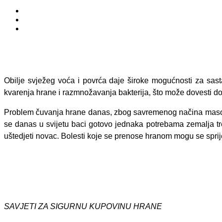
Obilje svježeg voć
a
i povrća daje široke mogućnosti za sastav
kvarenja hrane i razmnožavanja bakterija, što može dovesti d
Problem čuvanja hrane danas, zbog s
a
vremenog načina masov
se danas u svijetu baci gotovo jednaka potrebama zemalja t
uštedjeti novac. Bolesti koje se prenose hranom mogu se sprije
SAVJETI ZA SIGURNU KUPOVINU HRANE