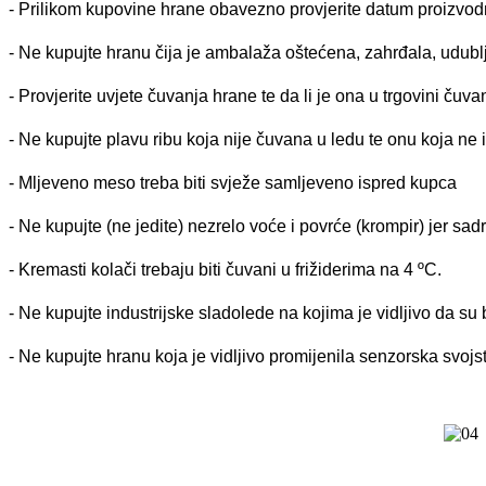
- Prilikom kupovine hrane obavezno provjerite datum proizvodn
- Ne kupujte hranu čija je ambalaža oštećena, zahrđala, udublj
- Provjerite uvjete čuvanja hrane te da li je ona u trgovini čuva
- Ne kupujte plavu ribu koja nije čuvana u ledu te onu koja ne
- Mljeveno meso treba biti svježe samljeveno ispred kupca
- Ne kupujte (ne jedite) nezrelo voće i povrće (krompir) jer sad
- Kremasti kolači trebaju biti čuvani u frižiderima na 4 ºC.
- Ne kupujte industrijske sladolede na kojima je vidljivo da su b
- Ne kupujte hranu koja je vidljivo promijenila senzorska svojst