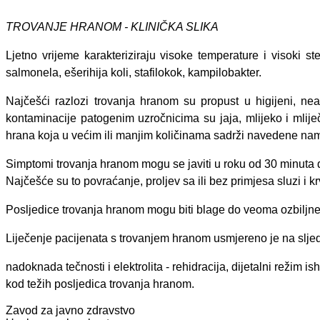
TROVANJE HRANOM - KLINIČKA SLIKA
Ljetno vrijeme karakteriziraju visoke temperature i visoki s
salmonela, ešerihija koli, stafilokok, kampilobakter.
Najčešći razlozi trovanja hranom su propust u higijeni, ne
kontaminacije patogenim uzročnicima su jaja, mlijeko i mlije
hrana koja u većim ili manjim količinama sadrži navedene nam
Simptomi trovanja hranom mogu se javiti u roku od 30 minuta do 
Najčešće su to povraćanje, proljev sa ili bez primjesa sluzi i 
Posljedice trovanja hranom mogu biti blage do veoma ozbiljne: d
Liječenje pacijenata s trovanjem hranom usmjereno je na slje
nadoknada tečnosti i elektrolita - rehidracija, dijetalni režim
kod težih posljedica trovanja hranom.
Zavod za javno zdravstvo