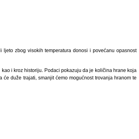
li
ljeto zbog visokih temperatura donosi i povećanu opasnost
 kao i kroz
historiju
. Podaci pokazuju da je količina hrane koja
na će du
ž
e trajati, smanjit ćemo mogućnost trovanja hranom te