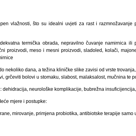
tepen vlažnosti, što su idealni uvjeti za rast i razmnožavanj
adekvatna termička obrada, nepravilno čuvanje namirnica ili 
čni proizvodi, meso i mesni proizvodi, sladoled, kolači, majone
irnice
nekoliko dana, a težina kliničke slike zavisi od vrste trovanja,
krvi, grčeviti bolovi u stomaku, slabost, malaksalost, mučnina te
ehidracija, neurološke komplikacije, bubrežna insuficijencija, j
deće mjere i postupke:
 ishrane, mirovanje, primjena probiotika, antibiotske terapije sa