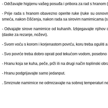
- Održavajte higijenu vašeg posuđa i pribora za rad s hranom 
- Prije rada s hranom obavezno operite ruke (ruke su osnov
smeća, nakon čišćenja, nakon rada sa sirovim namirnicama (siro
- Odvajajte sirove namirnice od kuhanih. Izbjegavajte njihov 
(daske za rezanje, noževi).
- Svom voću s korom i korjenastom povrću, koru treba oguliti
- Svo povrće treba dobro oprati pod tekućom vodom, posebno o
- Hranu koja se kuha, peče, prži ili na drugi način toplinski ob
- Hranu podgrijavajte samo jedanput.
. Smrznute namirnice ne odmrzavajte na sobnoj temperaturi neg