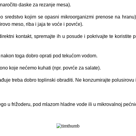
(naročito daske za rezanje mesa).
no sredstvo kojim se opasni mikroorganizmi prenose na hranu)
vo meso, riba i jaja te voće i povrće).
direktni kontakt, spremajte ih u posude i pokrivajte te koristit
 a nakon toga dobro oprati pod tekućom vodom.
no koje nećemo kuhati (npr. povrće za salate).
rađuje treba dobro toplinski obraditi. Ne konzumirajte polusirovu
o u frižoderu, pod mlazom hladne vode ili u mikrovalnoj pećnic