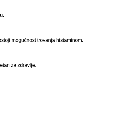
u.
postoji mogućnost trovanja histaminom.
tetan za zdravlje.