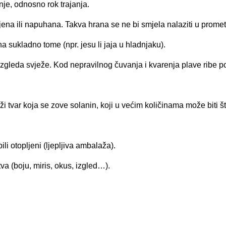
je, odnosno rok trajanja.
ena ili napuhana. Takva hrana se ne bi smjela nalaziti u promet
na sukladno tome (npr. jesu li jaja u hladnjaku).
 izgleda svježe. Kod nepravilnog čuvanja i kvarenja plave ribe 
rži tvar koja se zove solanin, koji u većim količinama može biti š
ili otopljeni (ljepljiva ambalaža).
va (boju, miris, okus, izgled…).