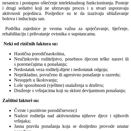
nesanicu i postupno oštećenje intelektualnog funkcioniranja. Postoje
i drugi sedativi koji ne ubrzavaju proces i u stvari usporavaju
aktivnosti pojedinca. Posljedice su te da izazivaju ublažavanje
bolova i induciraju san.
Podrška zajednice je veoma važna za sprječavanje, liječenje,
rehabilitaciju i prihvatanje ovisnika o supstancama.
Neki od rizičnih
faktor
a su
:
Haotična porodičnaokolina,
Neučinkovito roditeljstvo, posebnos djecom teške naravi ili
s poremećajima u ponašanju;
Nedostatak veza roditelj-dijete i nedostatak odgoja;
Neprikladno, povučeno ili agresivno ponašanje u razredu;
Neuspjeh u školovanju;
Loše sposobnosti (vještine) snalaženja u društvu;
Druženje s vršnjacima koji su skloni devijantnom ponašanju;
Zaštitni
faktori
su:
Čvrste i pozitivne porodičneveze;l
Nadzor roditelja nad aktivnostima njihove djece i njihovih
vršnjaka;
Jasna pravila ponašanja koja se dosljedno provode unutar