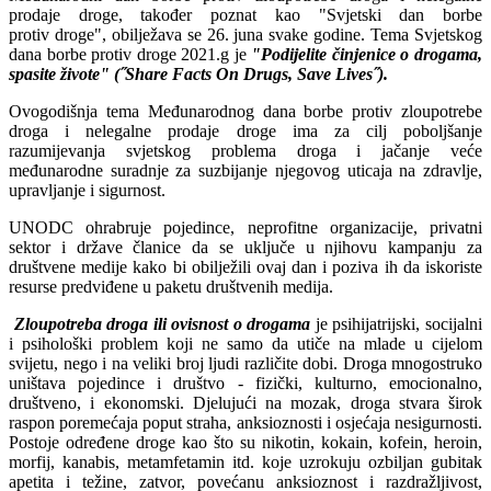
prodaje droge, također poznat kao "Svjetski dan borbe
protiv droge", obilježava se 26. juna svake godine. Tema Svjetskog
dana borbe protiv droge 2021.g je
"
Podijelite činjenice o drogama,
spasite živote
"
(˝
Share Facts On Drugs, Save Lives˝).
Ovogodišnja tema Međunarodnog dana borbe protiv zloupotrebe
droga i nelegalne prodaje droge ima za cilj poboljšanje
razumijevanja svjetskog problema droga i jačanje veće
međunarodne suradnje za suzbijanje njegovog uticaja na zdravlje,
upravljanje i sigurnost.
UNODC ohrabruje pojedince, neprofitne organizacije, privatni
sektor i države članice da se uključe u njihovu kampanju za
društvene medije kako bi obilježili ovaj dan i poziva ih da iskoriste
resurse predviđene u paketu društvenih medija.
Zloupotreba droga ili ovisnost o drogama
je psihijatrijski, socijalni
i psihološki problem koji ne samo da utiče na mlade u cijelom
svijetu, nego i na veliki broj ljudi različite dobi. Droga mnogostruko
uništava pojedince i društvo - fizički, kulturno, emocionalno,
društveno, i ekonomski. Djelujući na mozak, droga stvara širok
raspon poremećaja poput straha, anksioznosti i osjećaja nesigurnosti.
Postoje određene droge kao što su nikotin, kokain, kofein, heroin,
morfij, kanabis, metamfetamin itd. koje uzrokuju ozbiljan gubitak
apetita i težine, zatvor, povećanu anksioznost i razdražljivost,