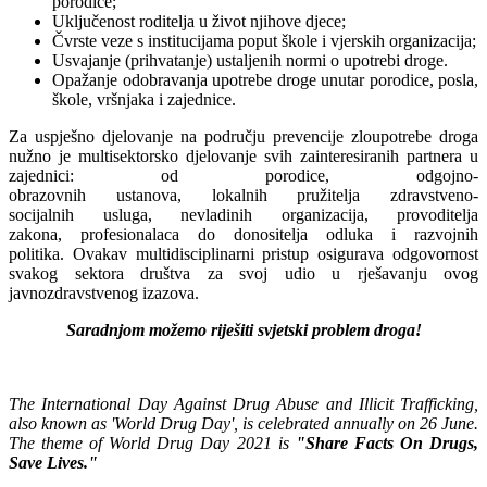
porodice;
Uključenost roditelja u život njihove djece;
Čvrste veze s institucijama poput škole i vjerskih organizacija;
Usvajanje (prihvatanje) ustaljenih normi o upotrebi droge.
Opažanje odobravanja upotrebe droge unutar porodice, posla,
škole, vršnjaka i zajednice.
Za uspješno djelovanje na području prevencije zloupotrebe droga
nužno je multisektorsko djelovanje svih zainteresiranih partnera u
zajednici: od porodice, odgojno-
obrazovnih ustanova, lokalnih pružitelja zdravstveno-
socijalnih usluga, nevladinih organizacija, provoditelja
zakona, profesionalaca do donositelja odluka i razvojnih
politika. Ovakav multidisciplinarni pristup osigurava odgovornost
svakog sektora društva za svoj udio u rješavanju ovog
javnozdravstvenog izazova.
S
a
radnjom možemo riješiti svjetski problem droga
!
The International Day Against Drug Abuse and Illicit Trafficking
,
also known as
'World Drug Day'
, is celebrated annually on 26 June.
The theme of World Drug Day 202
1
is
"
Share Facts On Drugs,
Save Lives
."