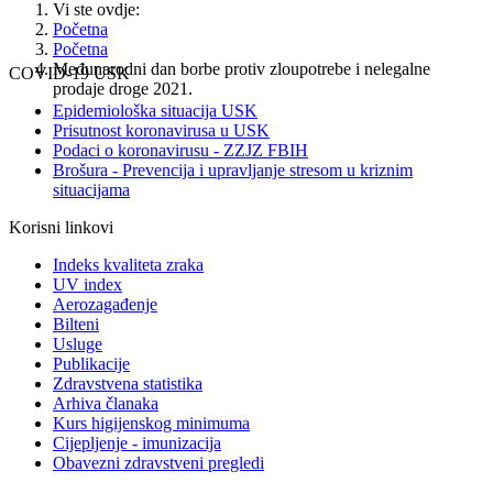
Vi ste ovdje:
Početna
Početna
Međunarodni dan borbe protiv zloupotrebe i nelegalne
COVID-19 USK
prodaje droge 2021.
Epidemiološka situacija USK
Prisutnost koronavirusa u USK
Podaci o koronavirusu - ZZJZ FBIH
Brošura - Prevencija i upravljanje stresom u kriznim
situacijama
Korisni linkovi
Indeks kvaliteta zraka
UV index
Aerozagađenje
Bilteni
Usluge
Publikacije
Zdravstvena statistika
Arhiva članaka
Kurs higijenskog minimuma
Cijepljenje - imunizacija
Obavezni zdravstveni pregledi