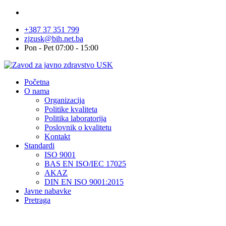
+387 37 351 799
zjzusk@bih.net.ba
Pon - Pet 07:00 - 15:00
Početna
O nama
Organizacija
Politike kvaliteta
Politika laboratorija
Poslovnik o kvalitetu
Kontakt
Standardi
ISO 9001
BAS EN ISO/IEC 17025
AKAZ
DIN EN ISO 9001:2015
Javne nabavke
Pretraga