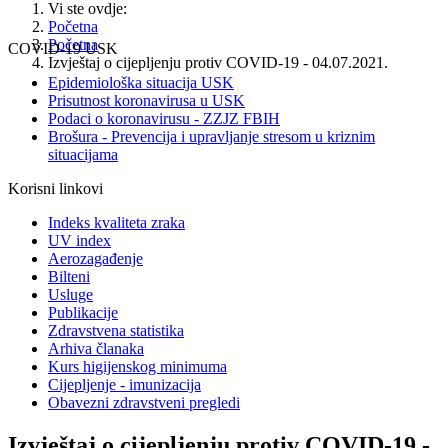
Vi ste ovdje:
Početna
Početna
COVID-19 USK
Izvještaj o cijepljenju protiv COVID-19 - 04.07.2021.
Epidemiološka situacija USK
Prisutnost koronavirusa u USK
Podaci o koronavirusu - ZZJZ FBIH
Brošura - Prevencija i upravljanje stresom u kriznim
situacijama
Korisni linkovi
Indeks kvaliteta zraka
UV index
Aerozagađenje
Bilteni
Usluge
Publikacije
Zdravstvena statistika
Arhiva članaka
Kurs higijenskog minimuma
Cijepljenje - imunizacija
Obavezni zdravstveni pregledi
Izvještaj o cijepljenju protiv COVID-19 -