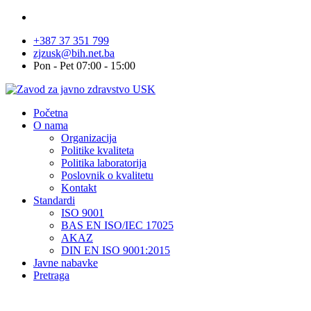
+387 37 351 799
zjzusk@bih.net.ba
Pon - Pet 07:00 - 15:00
Početna
O nama
Organizacija
Politike kvaliteta
Politika laboratorija
Poslovnik o kvalitetu
Kontakt
Standardi
ISO 9001
BAS EN ISO/IEC 17025
AKAZ
DIN EN ISO 9001:2015
Javne nabavke
Pretraga