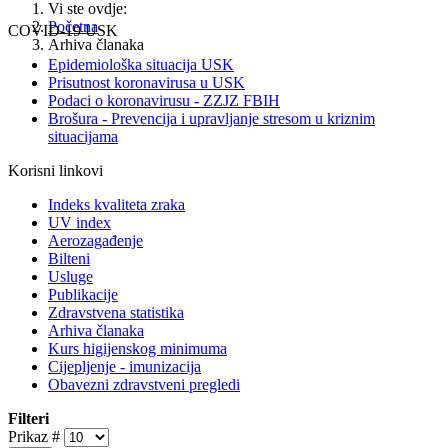
Vi ste ovdje:
Početna
COVID-19 USK
Arhiva članaka
Epidemiološka situacija USK
Prisutnost koronavirusa u USK
Podaci o koronavirusu - ZZJZ FBIH
Brošura - Prevencija i upravljanje stresom u kriznim
situacijama
Korisni linkovi
Indeks kvaliteta zraka
UV index
Aerozagađenje
Bilteni
Usluge
Publikacije
Zdravstvena statistika
Arhiva članaka
Kurs higijenskog minimuma
Cijepljenje - imunizacija
Obavezni zdravstveni pregledi
Filteri
Prikaz #