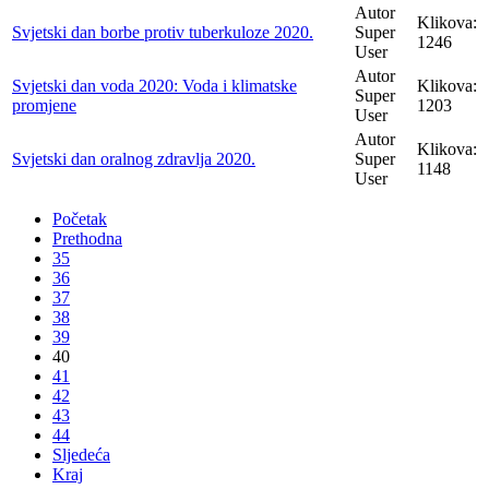
Autor
Klikova:
Svjetski dan borbe protiv tuberkuloze 2020.
Super
1246
User
Autor
Svjetski dan voda 2020: Voda i klimatske
Klikova:
Super
promjene
1203
User
Autor
Klikova:
Svjetski dan oralnog zdravlja 2020.
Super
1148
User
Početak
Prethodna
35
36
37
38
39
40
41
42
43
44
Sljedeća
Kraj