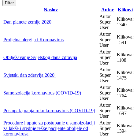
Filter
Naslov
Autor
Klikovi
Autor
Klikova:
Dan planete zemlje 2020.
Super
1340
User
Autor
Klikova:
Proljetna alergija i Koronavirus
Super
1591
User
Autor
Klikova:
Obilježavanje Svjetskog dana zdravlja
Super
1108
User
Autor
Klikova:
Svjetski dan zdravlja 2020.
Super
1475
User
Autor
Klikova:
Samoizolacija koronavirus (COVID-19)
Super
1764
User
Autor
Klikova:
Postupak pranja ruku koronavirus (COVID-19)
Super
1697
User
Procedure i upute za postupanje u samoizolaciji
Autor
Klikova:
za lakše i srednje teške pacijente oboljele od
Super
1394
koronavirusa
User